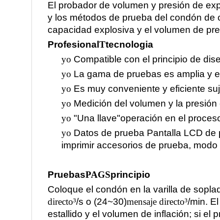
El probador de volumen y presión de exp
y los métodos de prueba del condón de c
capacidad explosiva y el volumen de pr
Profesional
T
tecnologia
yo
Compatible con el principio de dis
yo
La gama de pruebas es amplia y el
yo
Es muy conveniente y eficiente suje
yo
Medición del volumen y la presión d
yo
"Una llave"operación en el proceso
yo
Datos de prueba Pantalla LCD de pa
imprimir accesorios de prueba, modo d
Pruebas
PAGS
principio
Coloque el condón en la varilla de soplado
directo
³
/s o (24~30)
mensaje directo
³
/min. E
estallido y el volumen de inflación; si el