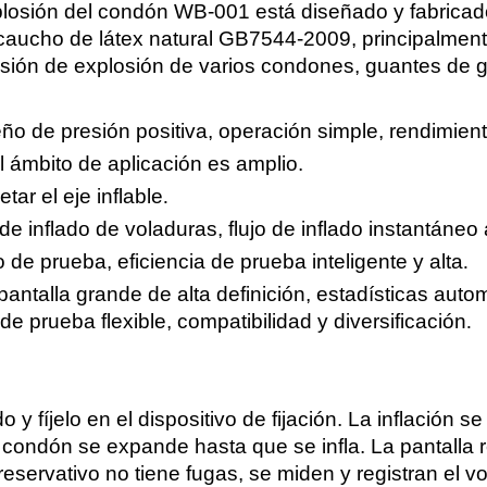
losión del condón WB-001 está diseñado y fabricado
aucho de látex natural GB7544-2009, principalmente
esión de explosión de varios condones, guantes de 
eño de presión positiva, operación simple, rendimient
 ámbito de aplicación es amplio.
tar el eje inflable
.
e inflado de voladuras, flujo de inflado instantáneo 
 de prueba, eficiencia de prueba inteligente y alta
.
ntalla grande de alta definición, estadísticas auto
e prueba flexible, compatibilidad y diversificación
.
 y fíjelo en el dispositivo de fijación. La inflación s
l condón se expande hasta que se infla. La pantalla 
 preservativo no tiene fugas, se miden y registran el v