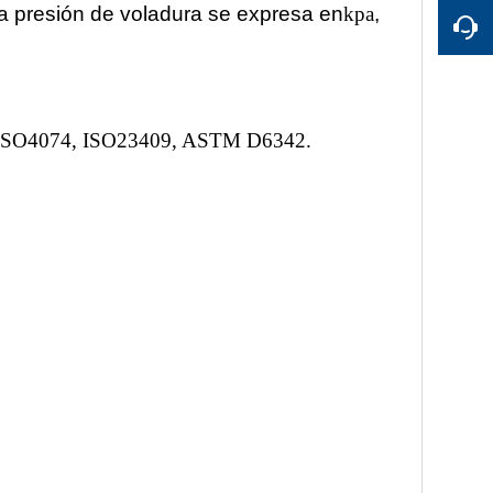
a presión de voladura se expresa en
kpa
,
 ISO4074, ISO23409, ASTM D6342.