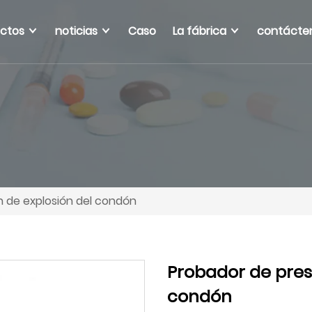
ctos
noticias
Caso
La fábrica
contácte
n de explosión del condón
Probador de pres
condón