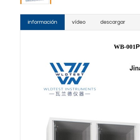
información
vídeo
descargar
WB-001
P