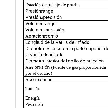
Estación de trabajo de prueba
Presión
r
ángel
Presión
a
precisión
Volumen
r
ángel
Volumen
a
precisión
A
eración
r
comió
Longitud de la varilla de inflado
Diámetro esférico en la parte superior d
la varilla de inflado
Diámetro interior del anillo de sujeción
Aire
presión
(Fuente de gas proporcionada
por el usuario)
A
conexión ir
Tamaño
Energía
Peso neto