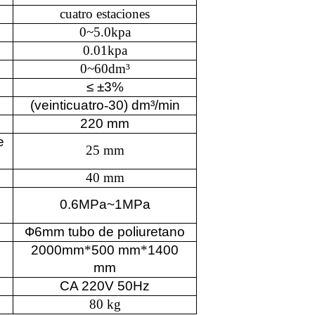
cuatro estaciones
0~5.0kpa
0.01kpa
0~60dm
³
≤
±3%
(veinticuatro
-
30) dm³/min
220 mm
e
25 mm
40 mm
0.6MPa~1MPa
Ф6mm
tubo de poliuretano
2000mm
*
500 mm
*
1400
mm
CA 220V 50Hz
80 kg