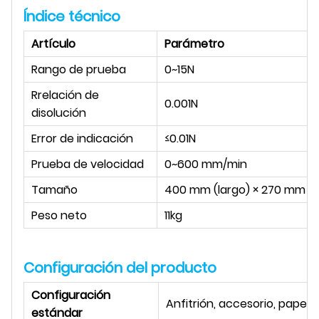
Índice técnico
Artículo
Parámetro
Rango de prueba
0~15N
R
relación de
0.001N
disolución
Error de indicación
≤0.01N
Prueba de velocidad
0~600 mm/min
Tamaño
400 mm (largo) × 270 mm (a
Peso neto
11kg
Configuración del producto
Configuración
Anfitrión, accesorio, papel
estándar