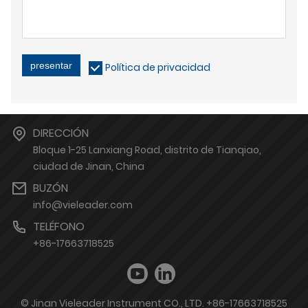
presentar
Política de privacidad
DIRECCIÓN
Bloque 1-25 Lanxiang Road, distrito de Tianqiao,
ciudad de Jinan, China
BUZÓN
info@vieleader.com
TELÉFONO
+86-17663718525
© Jinan Vieleader Instrument CO., LTD. +86-17663718525